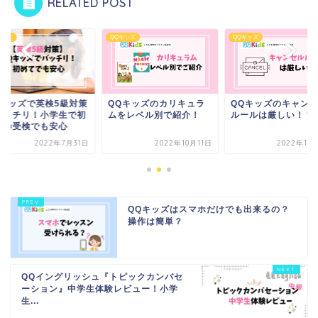
RELATED POST
キッズ
QQキッズ
QQキッズ
Qキッズで英検5級対策
QQキッズのカリキュラ
QQキッズのキャン
バッチリ！小学生で初
ムをレベル別で紹介！
ルールは厳しい！？
ての受検でも安心
2022年7月31日
2022年10月11日
2022年10
QQキッズはスマホだけでも出来るの？
操作は簡単？
QQイングリッシュ『トピックカンバセ
ーション』中学生体験レビュー！小学
生...